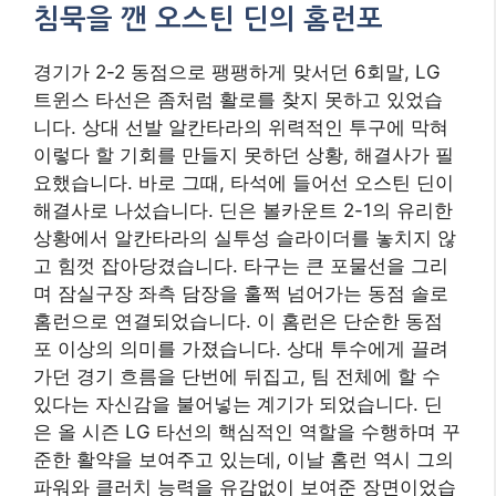
침묵을 깬 오스틴 딘의 홈런포
경기가 2-2 동점으로 팽팽하게 맞서던 6회말, LG
트윈스 타선은 좀처럼 활로를 찾지 못하고 있었습
니다. 상대 선발 알칸타라의 위력적인 투구에 막혀
이렇다 할 기회를 만들지 못하던 상황, 해결사가 필
요했습니다. 바로 그때, 타석에 들어선 오스틴 딘이
해결사로 나섰습니다. 딘은 볼카운트 2-1의 유리한
상황에서 알칸타라의 실투성 슬라이더를 놓치지 않
고 힘껏 잡아당겼습니다. 타구는 큰 포물선을 그리
며 잠실구장 좌측 담장을 훌쩍 넘어가는 동점 솔로
홈런으로 연결되었습니다. 이 홈런은 단순한 동점
포 이상의 의미를 가졌습니다. 상대 투수에게 끌려
가던 경기 흐름을 단번에 뒤집고, 팀 전체에 할 수
있다는 자신감을 불어넣는 계기가 되었습니다. 딘
은 올 시즌 LG 타선의 핵심적인 역할을 수행하며 꾸
준한 활약을 보여주고 있는데, 이날 홈런 역시 그의
파워와 클러치 능력을 유감없이 보여준 장면이었습