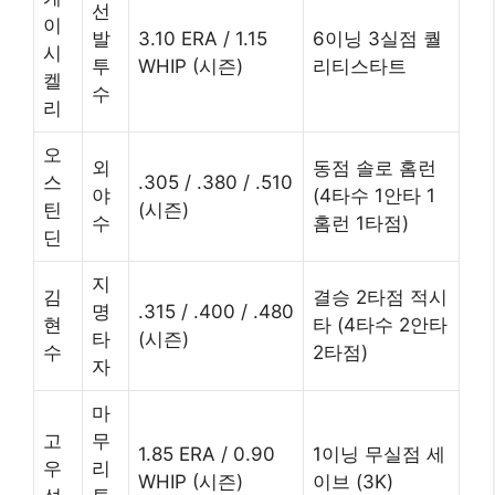
선
이
발
3.10 ERA / 1.15
6이닝 3실점 퀄
시
투
WHIP (시즌)
리티스타트
켈
수
리
오
외
동점 솔로 홈런
스
.305 / .380 / .510
야
(4타수 1안타 1
틴
(시즌)
수
홈런 1타점)
딘
지
김
결승 2타점 적시
명
.315 / .400 / .480
현
타 (4타수 2안타
타
(시즌)
수
2타점)
자
마
고
무
1.85 ERA / 0.90
1이닝 무실점 세
우
리
WHIP (시즌)
이브 (3K)