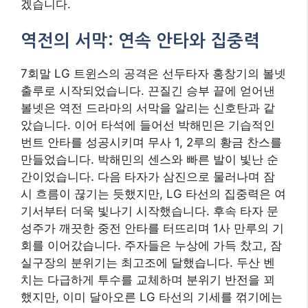
겠습니다.
역전의 서막: 연속 안타와 집중력
7회말 LG 트윈스의 공격은 선두타자 홍창기의 볼넷
출루로 시작되었습니다. 끈질긴 승부 끝에 얻어낸
볼넷은 역전 드라마의 서막을 알리는 신호탄과 같
았습니다. 이어 타석에 들어선 박해민은 기습적인
번트 안타를 성공시키며 무사 1, 2루의 황금 찬스를
만들었습니다. 박해민의 센스와 빠른 발이 빛난 순
간이었습니다. 다음 타자가 삼진으로 물러나며 잠
시 흐름이 끊기는 듯했지만, LG 타선의 집중력은 여
기서부터 더욱 빛나기 시작했습니다. 후속 타자 문
성주가 깨끗한 중전 안타를 터뜨리며 1사 만루의 기
회를 이어갔습니다. 주자들은 누상에 가득 찼고, 잠
실구장의 분위기는 최고조에 달했습니다. 두산 벤
치는 다급하게 투수를 교체하며 분위기 반전을 꾀
했지만, 이미 달아오른 LG 타선의 기세를 꺾기에는