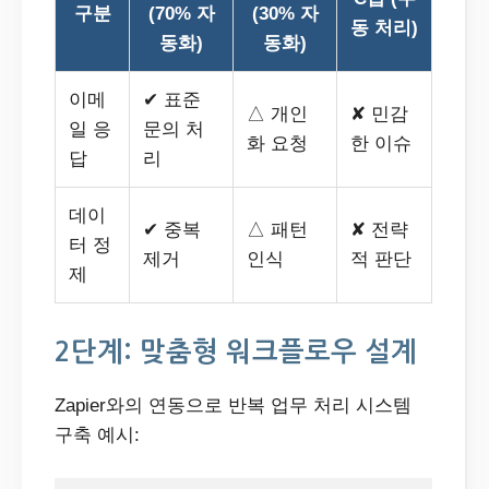
구분
(70% 자
(30% 자
동 처리)
동화)
동화)
이메
✔ 표준
△ 개인
✘ 민감
일 응
문의 처
화 요청
한 이슈
답
리
데이
✔ 중복
△ 패턴
✘ 전략
터 정
제거
인식
적 판단
제
2단계: 맞춤형 워크플로우 설계
Zapier와의 연동으로 반복 업무 처리 시스템
구축 예시: