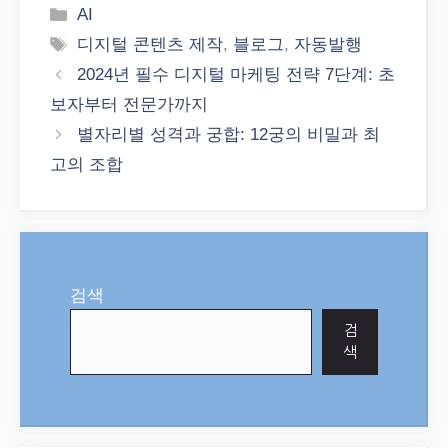
Categories
AI
Tags
디지털 콘텐츠 제작
,
블로그
,
자동발행
2024년 필수 디지털 마케팅 전략 7단계: 초
보자부터 전문가까지
별자리별 성격과 궁합: 12궁의 비밀과 최
고의 조합
검색
검
색