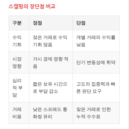
스캘핑의 장단점 비교
구분
장점
단점
수익
잦은 거래로 수익
개별 거래의 수익률
기회
기회 많음
낮음
시장
거시 경제 영향 적
단기 변동성에 취약
영향
음
심리
짧은 보유 시간으
고도의 집중력과 빠
적 부
로 부담 감소
른 판단 요구
담
거래
낮은 스프레드 통
잦은 거래로 인한
비용
화쌍 유리
누적 수수료