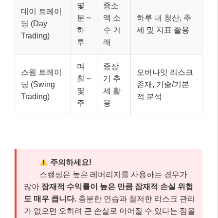
몇
중소
데이 트레이
분 ~
액 소
하루 내 청산, 추
딩 (Day
하
수 거
세 및 지표 활용
Trading)
루
래
며
중장
스윙 트레이
오버나잇 리스크
칠 ~
기 추
딩 (Swing
존재, 기술/기본
몇
세 활
Trading)
적 분석
주
용
주의하세요!
스캘핑은 높은 레버리지를 사용하는 경우가
많아
잠재적 수익률이 높은 만큼 잠재적 손실 위험
도 매우 큽니다.
충분한 연습과 철저한 리스크 관리
가 없으면 오히려 큰 손실로 이어질 수 있다는 점을