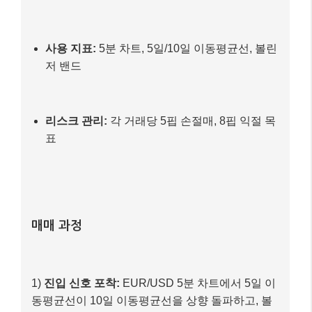
가상 스캘퍼 ‘김 트레이더’의 상황
거래 통화쌍:
EUR/USD (유동성이 높고 스프레
드가 좁음)
시간대:
런던-뉴욕 세션 중첩 시간 (가장 활발한
시간)
사용 지표:
5분 차트, 5일/10일 이동평균선, 볼린
저 밴드