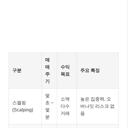
매
매
수익
구분
주요 특징
주
목표
기
몇
소액
높은 집중력, 오
스캘핑
초 ~
다수
버나잇 리스크 없
(Scalping)
몇
거래
음
분