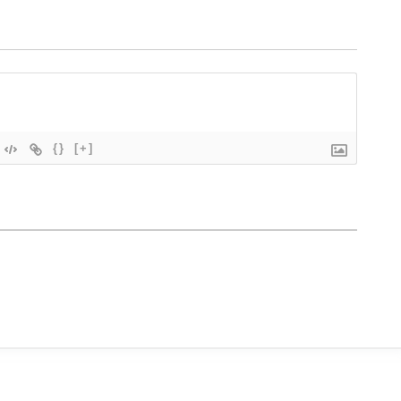
{}
[+]