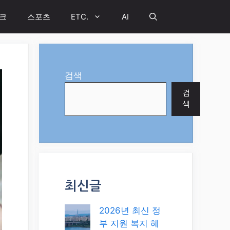
크
스포츠
ETC.
AI
검색
검
색
최신글
2026년 최신 정
부 지원 복지 혜