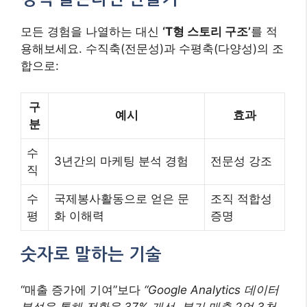
모든 경험을 나열하는 대신
‘T형 스토리 구조’
를 적
용해보세요. 수직축(전문성)과 수평축(다양성)의 조
합으로:
구
예시
효과
분
수
3년간의 마케팅 분석 경험
전문성 강조
직
수
국제봉사활동으로 얻은 문
조직 적합성
평
화 이해력
증명
숫자로 말하는 기술
“매출 증가에 기여”보다
“Google Analytics 데이터
분석을 통해 전환율 37% 개선, 분기 매출 2억 3천