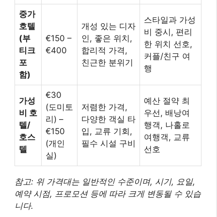
중가
스타일과 가성
호텔
개성 있는 디자
비 중시, 편리
(부
€150 –
인, 좋은 위치,
한 위치 선호,
티크
€400
합리적 가격,
커플/친구 여
포
친근한 분위기
행
함)
€30
가성
예산 절약 최
(도미토
저렴한 가격,
비 호
우선, 배낭여
리) –
다양한 객실 타
텔/
행객, 나홀로
€150
입, 교류 기회,
호스
여행객, 교류
(개인
필수 시설 구비
텔
선호
실)
참고: 위 가격대는 일반적인 수준이며, 시기, 요일,
예약 시점, 프로모션 등에 따라 크게 변동될 수 있습
니다.