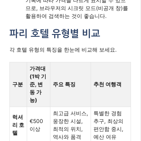
기록에 따라 가격을 다르게 표시할 수 있으
므로, 브라우저의 시크릿 모드(비공개 창)를
활용하여 검색하는 것이 좋습니다.
파리 호텔 유형별 비교
각 호텔 유형의 특징을 한눈에 비교해 보세요.
가격대
(1박 기
구분
준, 변
주요 특징
추천 여행객
동 가
능)
최고급 서비스,
특별한 경험
럭셔
€500
웅장한 시설,
추구, 최상의
리 호
이상
최적의 위치,
편안함 중시,
텔
역사와 품격
예산 여유