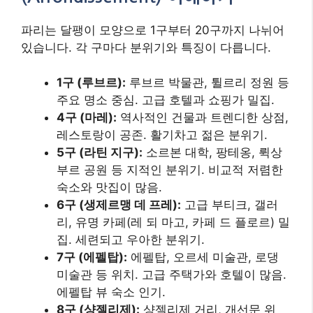
파리는 달팽이 모양으로 1구부터 20구까지 나뉘어
있습니다. 각 구마다 분위기와 특징이 다릅니다.
1구 (루브르):
루브르 박물관, 튈르리 정원 등
주요 명소 중심. 고급 호텔과 쇼핑가 밀집.
4구 (마레):
역사적인 건물과 트렌디한 상점,
레스토랑이 공존. 활기차고 젊은 분위기.
5구 (라틴 지구):
소르본 대학, 팡테옹, 뤽상
부르 공원 등 지적인 분위기. 비교적 저렴한
숙소와 맛집이 많음.
6구 (생제르맹 데 프레):
고급 부티크, 갤러
리, 유명 카페(레 되 마고, 카페 드 플로르) 밀
집. 세련되고 우아한 분위기.
7구 (에펠탑):
에펠탑, 오르세 미술관, 로댕
미술관 등 위치. 고급 주택가와 호텔이 많음.
에펠탑 뷰 숙소 인기.
8구 (샹젤리제):
샹젤리제 거리, 개선문 위