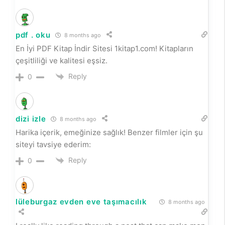
pdf . oku
8 months ago
En İyi PDF Kitap İndir Sitesi 1kitap1.com! Kitapların
çeşitliliği ve kalitesi eşsiz.
Reply
0
dizi izle
8 months ago
Harika içerik, emeğinize sağlık! Benzer filmler için şu
siteyi tavsiye ederim:
Reply
0
lüleburgaz evden eve taşımacılık
8 months ago