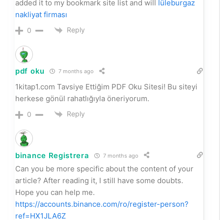
added it to my bookmark site list and will
lüleburgaz
nakliyat firması
Reply
0
pdf oku
7 months ago
1kitap1.com Tavsiye Ettiğim PDF Oku Sitesi! Bu siteyi
herkese gönül rahatlığıyla öneriyorum.
Reply
0
binance Registrera
7 months ago
Can you be more specific about the content of your
article? After reading it, I still have some doubts.
Hope you can help me.
https://accounts.binance.com/ro/register-person?
ref=HX1JLA6Z