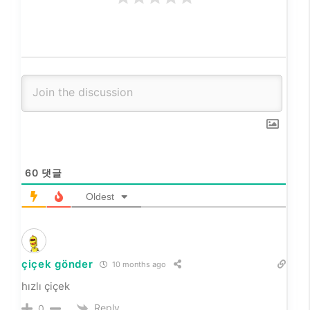
60
댓글
Oldest
çiçek gönder
10 months ago
hızlı çiçek
Reply
0