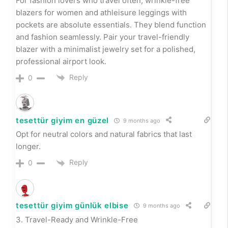
For fashion lovers who travel often, wrinkle-free
blazers for women and athleisure leggings with
pockets are absolute essentials. They blend function
and fashion seamlessly. Pair your travel-friendly
blazer with a minimalist jewelry set for a polished,
professional airport look.
Reply
0
tesettür giyim en güzel
9 months ago
Opt for neutral colors and natural fabrics that last
longer.
Reply
0
tesettür giyim günlük elbise
9 months ago
3. Travel-Ready and Wrinkle-Free