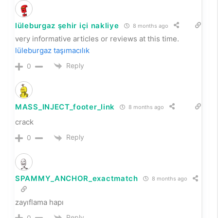
lüleburgaz şehir içi nakliye
8 months ago
very informative articles or reviews at this time.
lüleburgaz taşımacılık
Reply
0
MASS_INJECT_footer_link
8 months ago
crack
Reply
0
SPAMMY_ANCHOR_exactmatch
8 months ago
zayıflama hapı
Reply
0