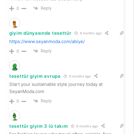
Reply
0
giyim dünyasında tesettür
9 months ago
https://www.seyanmoda.com/abiye/
Reply
0
tesettür giyim avrupa
9 months ago
Start your sustainable style journey today at
SeyanModa.com
Reply
0
tesettür giyim 3 lü takım
9 months ago