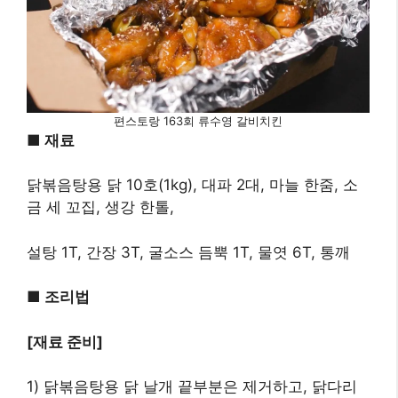
편스토랑 163회 류수영 갈비치킨
■ 재료
닭볶음탕용 닭 10호(1kg), 대파 2대, 마늘 한줌, 소
금 세 꼬집, 생강 한톨,
설탕 1T, 간장 3T, 굴소스 듬뿍 1T, 물엿 6T, 통깨
■ 조리법
[재료 준비]
1) 닭볶음탕용 닭 날개 끝부분은 제거하고, 닭다리