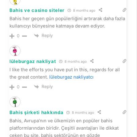
Bahis ve casino siteler
8 months ago
Bahis her geçen gün popülerliğini artırarak daha fazla
kullanıcıyı bünyesine katmaya devam ediyor.
Reply
0
lüleburgaz nakliyat
8 months ago
I like the efforts you have put in this, regards for all
the great content.
lüleburgaz nakliyatcı
Reply
0
Bahis şirketi hakkında
8 months ago
Bahis, Avrupa’nın ve ülkemizin en popüler bahis
platformlarından biridir. Çeşitli avantajları ile dikkat
çeken bu site, bahis sektörünün en gözde