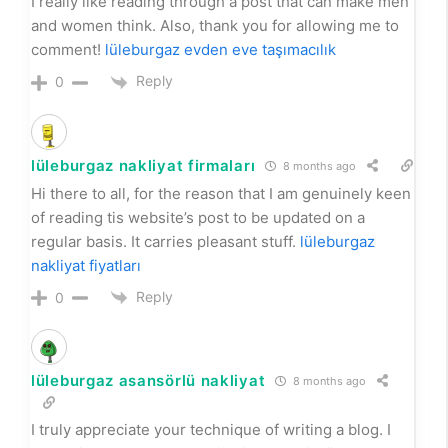
I really like reading through a post that can make men
and women think. Also, thank you for allowing me to
comment!
lüleburgaz evden eve taşımacılık
Reply
0
lüleburgaz nakliyat firmaları
8 months ago
Hi there to all, for the reason that I am genuinely keen
of reading tis website’s post to be updated on a
regular basis. It carries pleasant stuff.
lüleburgaz
nakliyat fiyatları
Reply
0
lüleburgaz asansörlü nakliyat
8 months ago
I truly appreciate your technique of writing a blog. I