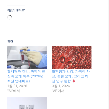
혈액형과 건강: 과학적 진
혈액형과 건강: 과학적 사
실과 오해 해부 (2026년
실, 흔한 오해, 그리고 최
최신 업데이트)
신 연구 동향
1월 31, 2026
3월 1, 2026
"AI"에서
"AI"에서
혈액형과 건강: 과학적 사
실과 최신 연구 동향
2월 25, 2026
"AI"에서
Categories
AI
Tags
blood type health
,
개인 맞춤형 건강 관리
,
혈
액형 건강
,
혈액형 다이어트
,
혈액형별 질병 위험
별자리 궁합: 2026년, 관계 속 나를 이해하는