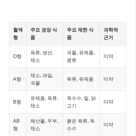
유제품, 육류,
옥수수, 밀, 닭
B형
미약
채소
고기
AB
해산물, 두부,
붉은 육류, 옥
미약
형
채소
수수
주의하세요!
혈액형 다이어트는 특정 식품군을 제한할 수
있어
영양 불균형을 초래
할 위험이 있습니다. 건강
한 식단은 혈액형에 관계없이
다양한 식품을 골고
루 섭취하고, 가공식품을 줄이며, 충분한 채소와 과
일을 포함하는 것
이 핵심입니다.