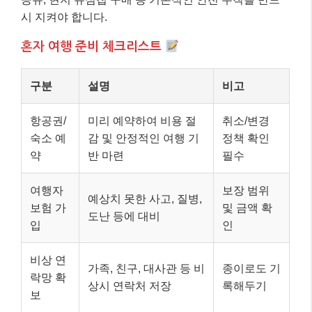
시 지켜야 합니다.
혼자 여행 준비 체크리스트
구분
설명
비고
항공권/
미리 예약하여 비용 절
취소/변경
숙소 예
감 및 안정적인 여행 기
정책 확인
약
반 마련
필수
여행자
보장 범위
예상치 못한 사고, 질병,
보험 가
및 금액 확
도난 등에 대비
입
인
비상 연
가족, 친구, 대사관 등 비
종이로도 기
락망 확
상시 연락처 저장
록해두기
보