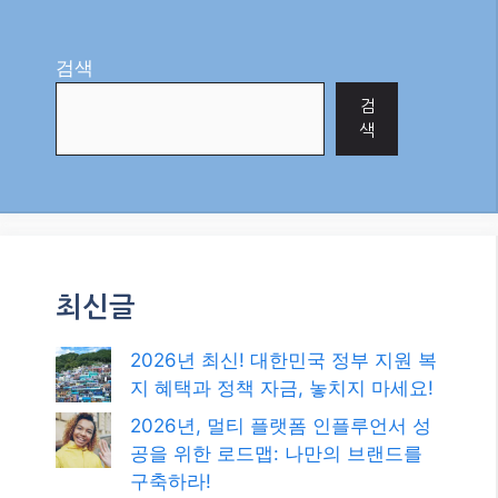
Tags
mp4 변환
,
무료 유튜브 다운로더
,
유튜브 mp3
음원 추출
,
유튜브 다운 사이트
,
유튜브 다운로드
,
유튜브 동영상 다운로드
,
유튜브 영상 저장
,
프로그
램 없이 유튜브 다운
회원가입 없이 이미지 용량 줄이기, DPI 변경까
지? ‘ImageMagic’ 추천
블로그 글 제목과 메타설명, 구글 SEO에서 왜
중요할까? 2025년 최신 트렌드 분석
검색
검
색