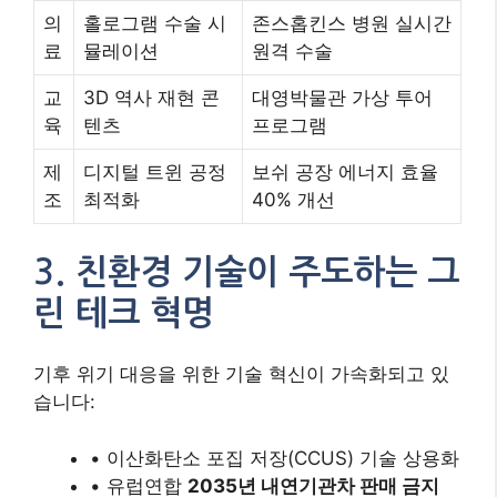
의
홀로그램 수술 시
존스홉킨스 병원 실시간
료
뮬레이션
원격 수술
교
3D 역사 재현 콘
대영박물관 가상 투어
육
텐츠
프로그램
제
디지털 트윈 공정
보쉬 공장 에너지 효율
조
최적화
40% 개선
3. 친환경 기술이 주도하는 그
린 테크 혁명
기후 위기 대응을 위한 기술 혁신이 가속화되고 있
습니다:
• 이산화탄소 포집 저장(CCUS) 기술 상용화
• 유럽연합
2035년 내연기관차 판매 금지