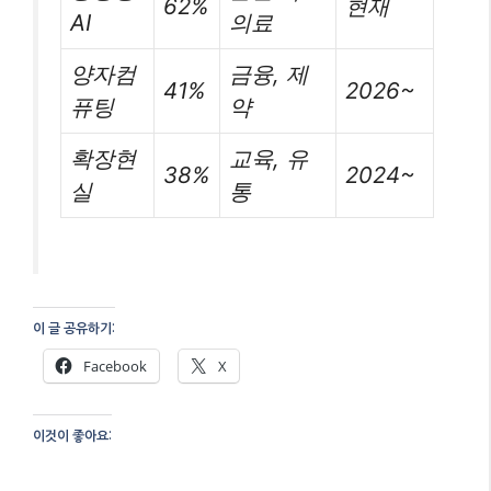
62%
현재
AI
의료
양자컴
금융, 제
41%
2026~
퓨팅
약
확장현
교육, 유
38%
2024~
실
통
이 글 공유하기:
Facebook
X
이것이 좋아요: