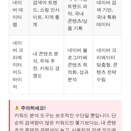
네이
검색어 트렌
네이버 검
트렌드 파
버 데
드, 쇼핑 인사
색 기반,
악, 국내
이터
이트, 지역 통
국내 특화
콘텐츠/상
랩
계
데이터
품 기획
네이
버 크
네이버 블
네이버 크
내 콘텐츠 분
리에
로그/카페
리에이터
석, 주제 추
이터
콘텐츠 최
맞춤형, 콘
천, 키워드 경
어드
적화, 성과
텐츠 전략
쟁도
바이
분석
수립
저
주의하세요!
키워드 분석 도구는 보조적인 수단일 뿐입니다. 단
순히 검색량이 많은 키워드만 쫓기보다는, 내 콘텐
츠의 주제와 관련성이 높고, 사용자의 검색 의도에