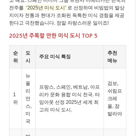
고 해요. 스페인 미디어 그룹 프렌사 이베리카는 한국의
전주를
‘2025년 미식 도시’
로 선정하며 비빔밥의 발상
지이자 전통과 현대가 조화된 독특한 미식 경험을 제공
한다고 극찬했습니다. 정말 자랑스러운 일이죠!
2025년 주목할 만한 미식 도시 TOP 5
순
도
추천
주요 미식 특징
위
시
메뉴
뉴
올
검보,
프랑스, 스페인, 베트남, 아프
리
쉬림프
1
리카 문화 융합 미식 천국. 타
언
크레
위
임아웃 선정 2025년 세계 최
스,
올, 잠
고의 미식 도시.
미
발라야
국