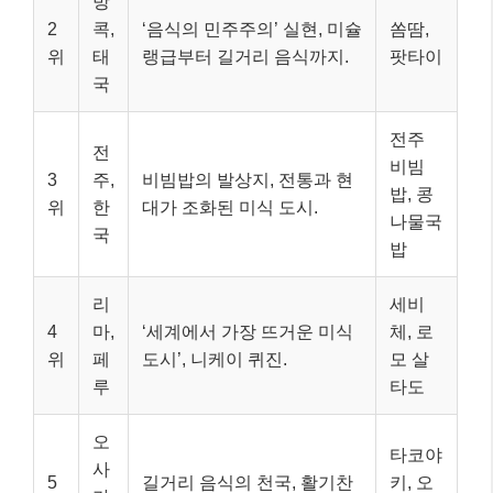
방
2
콕,
‘음식의 민주주의’ 실현, 미슐
쏨땀,
위
태
랭급부터 길거리 음식까지.
팟타이
국
전주
전
비빔
3
주,
비빔밥의 발상지, 전통과 현
밥, 콩
위
한
대가 조화된 미식 도시.
나물국
국
밥
리
세비
4
마,
‘세계에서 가장 뜨거운 미식
체, 로
위
페
도시’, 니케이 퀴진.
모 살
루
타도
오
타코야
사
5
길거리 음식의 천국, 활기찬
키, 오