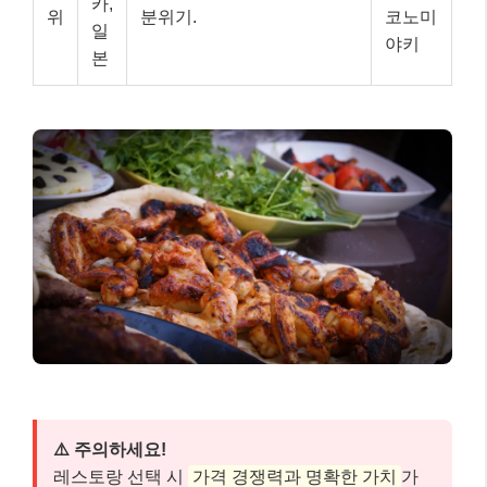
카,
위
분위기.
코노미
일
야키
본
⚠️ 주의하세요!
레스토랑 선택 시
가격 경쟁력과 명확한 가치
가