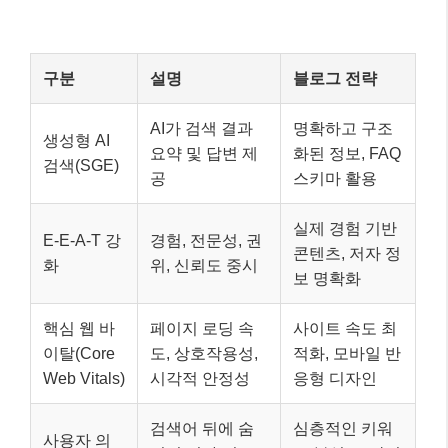
화
위, 신뢰도 중시
보 명확화
핵심 웹 바
페이지 로딩 속
사이트 속도 최
이탈(Core
도, 상호작용성,
적화, 모바일 반
Web Vitals)
시각적 안정성
응형 디자인
검색어 뒤에 숨
심층적인 키워
사용자 의
겨진 진짜 의도
드 분석, 포괄적
도 이해
파악
인 답변 제공
⚠️ 주의하세요!
AI가 생성한 콘텐츠가 무분별하게 쏟아지면
서, 구글은
‘인간적인 터치’와 ‘독창성’
을 더욱 중
요하게 평가하고 있습니다. 단순히 AI 도구로 글을
생성하고 발행하는 것은 오히려 SEO에 악영향을