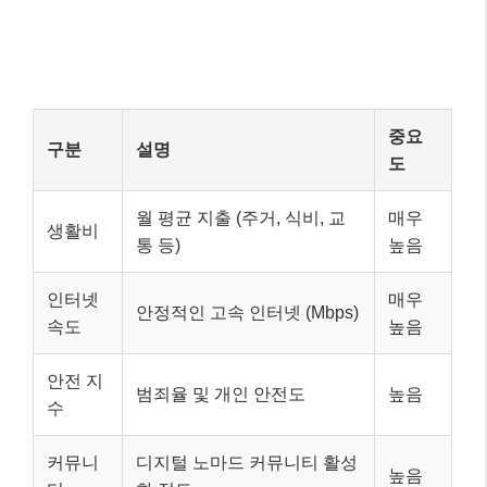
중요
구분
설명
도
월 평균 지출 (주거, 식비, 교
매우
생활비
통 등)
높음
인터넷
매우
안정적인 고속 인터넷 (Mbps)
속도
높음
안전 지
범죄율 및 개인 안전도
높음
수
커뮤니
디지털 노마드 커뮤니티 활성
높음