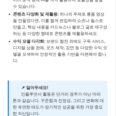
하고, 어떤 메시지를 전달하는지 명확히 해야 합니다.
니치(Niche) 시장 공략:
모두를 만족시키려 하기보
다, 특정 관심사를 가진 소수에게 깊이 있는 콘텐츠
를 제공하여 충성도 높은 팬덤을 만드세요.
커뮤니티 빌딩:
댓글, DM, 라이브 방송 등을 통해 팬
들과 적극적으로 소통하고, 그들의 의견을 콘텐츠에
반영하여 소속감을 높여주세요.
AI 도구 활용:
2025년에는
AI 기반 콘텐츠 제작 및
분석 도구
가 더욱 발전했습니다. 콘텐츠 아이디어
발상, 스크립트 초안 작성, 영상 편집 보조, 시청자 데
이터 분석 등에 AI를 적극 활용하여 효율성을 높일
수 있습니다.
콘텐츠 다양화 및 재활용:
하나의 주제로 롱폼 영상
을 만들었다면, 이를 짧게 편집하여 쇼츠나 릴스로
만들고, 핵심 내용을 카드뉴스나 블로그 글로 재구성
하는 등 다양한 형태로 콘텐츠를 재활용하세요.
수익 모델 다각화:
브랜드 협찬 외에도 구독 서비스,