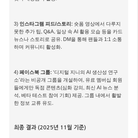
1)
유튜브:
매주 1회, 특정 AI 도구(예: ChatGPT,
Midjourney, Notion AI)의 심층 활용법에 대한
10~15분 길이의 롱폼 튜토리얼 영상 업로드. 복잡
한 기능도 쉽게 설명하여 초보자도 따라 할 수 있도
록 구성.
2)
틱톡/인스타그램 릴스:
유튜브 롱폼 영상의 핵심
내용 중 가장 흥미로운 팁이나 ‘Before & After’ 효과
를 보여주는 부분을 15~30초 길이의 숏폼 영상으
로 편집하여 업로드. 빠르게 시선을 사로잡는 템플
릿과 배경음악 활용.
3)
인스타그램 피드/스토리:
숏폼 영상에서 다루지
못한 추가 팁, Q&A, 일상 속 AI 활용 모습 등을 카드
뉴스나 스토리로 공유. DM을 통해 팬들과 1:1 소통
하며 커뮤니티 활성화.