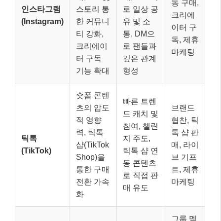
동 구매,
인스타그램
스토리 통
로 일상 공
크리에
(Instagram)
한 커뮤니
유 및 소
이터 구
티 강화,
통, DM으
독, 제휴
크리에이
로 팬들과
마케팅
터 구독
깊은 관계
기능 확대
형성
숏폼 콘텐
빠른 트렌
츠의 압도
브랜드
드 캐치 및
적 영향
협찬, 틱
참여, 챌린
력, 틱톡
톡 샵 판
틱톡
지 주도,
샵(TikTok
매, 라이
(TikTok)
틱톡 샵 연
Shop)을
브 기프
동 콘텐츠
통한 구매
트, 제휴
로 직접 판
전환 가속
마케팅
매 유도
화
그룹 멤