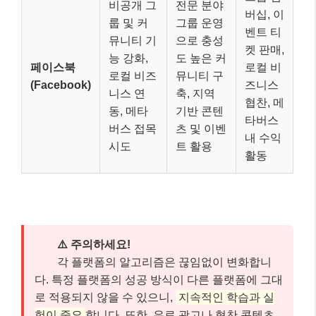
비공개 그
전문 분야
버십, 이
룹 및 커
그룹 운영
벤트 티
뮤니티 기
으로 충성
켓 판매,
능 강화,
도 높은 커
페이스북
로컬 비
로컬 비즈
뮤니티 구
(Facebook)
즈니스
니스 연
축, 지역
협찬, 메
동, 메타
기반 콘텐
타버스
버스 접목
츠 및 이벤
내 수익
시도
트 활용
활동