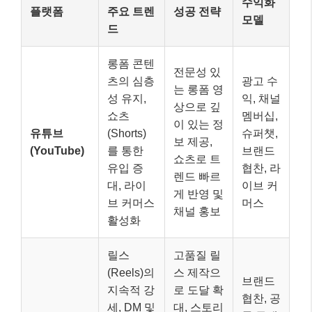
수익화
플랫폼
주요 트렌
성공 전략
모델
드
롱폼 콘텐
전문성 있
츠의 심층
광고 수
는 롱폼 영
성 유지,
익, 채널
상으로 깊
쇼츠
멤버십,
이 있는 정
유튜브
(Shorts)
슈퍼챗,
보 제공,
(YouTube)
를 통한
브랜드
쇼츠로 트
유입 증
협찬, 라
렌드 빠르
대, 라이
이브 커
게 반영 및
브 커머스
머스
채널 홍보
활성화
릴스
고품질 릴
(Reels)의
스 제작으
브랜드
지속적 강
로 도달 확
협찬, 공
세, DM 및
대, 스토리