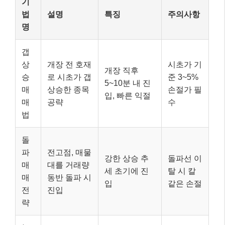
기
법
설명
특징
주의사항
명
갭
상
개장 전 호재
시초가 기
개장 직후
승
로 시초가 갭
준 3~5%
5~10분 내 진
매
상승한 종목
손절가 필
입, 빠른 익절
매
공략
수
법
돌
파
전고점, 매물
강한 상승 추
돌파선 이
매
대를 거래량
세 초기에 진
탈 시 칼
매
동반 돌파 시
입
같은 손절
전
진입
략