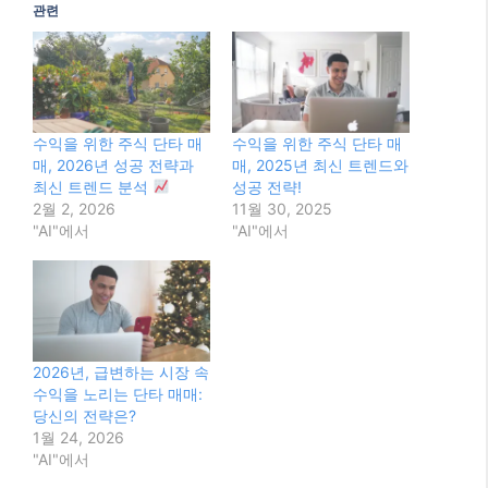
2026년, 급변하는 시장 속
수익을 노리는 단타 매매:
당신의 전략은?
1월 24, 2026
"AI"에서
Categories
AI
Tags
2025 주식 시장
,
Day Trading Korea
,
리스크
관리
,
주식 단타 매매
,
주식 투자 전략
2025년, 당신도 인플루언서가 될 수 있다! 최신
트렌드와 성공 전략 완전 분석
2025년, FX 트렌드 팔로잉 전략으로 수익의 파
도를 타는 법