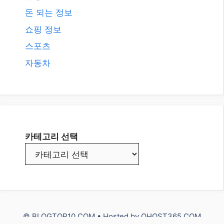
© BLOGTOP10.COM • Hosted by
QHOST365.COM