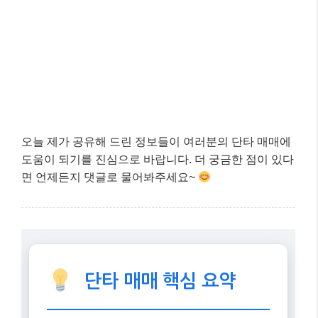
단타 매매 핵심 요약
첫 번째 핵심:
시장 변동성 활용!
2025년 ‘상저하고’ 장세에서 기술주, K-프
리미엄 섹터 주목.
두 번째 핵심:
주요 기법 숙지!
갭 상
승, 돌파, 눌림목 매매 등 자신에게 맞는
전략 선택.
세 번째 핵심:
성공적인 단타 = (시장 분석 + 매매 원칙) x
리스크 관리