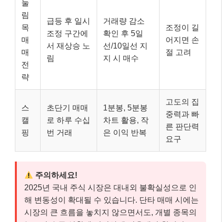
눌
림
급등 후 일시
거래량 감소
목
조정이 길
조정 구간에
확인 후 5일
매
어지면 손
서 재상승 노
선/10일선 지
매
절 고려
림
지 시 매수
전
략
고도의 집
스
초단기 매매
1분봉, 5분봉
중력과 빠
캘
로 하루 수십
차트 활용, 작
른 판단력
핑
번 거래
은 이익 반복
요구
주의하세요!
2025년 국내 주식 시장은 대내외 불확실성으로 인
해 변동성이 확대될 수 있습니다. 단타 매매 시에는
시장의 큰 흐름을 놓치지 않으면서도, 개별 종목의