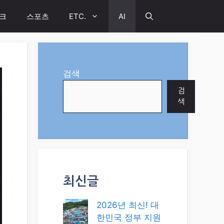
크
스포츠
ETC.
AI
검색
검
색
최신글
2026년 최신! 대
한민국 정부 지원