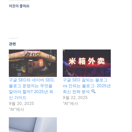
블로그 운영자는 무엇을
vs 안되는 블로그: 2025년
알아야 할까? 2025년 최
최신 전략 분석
신 가이드
9월 22, 2025
9월 20, 2025
"AI"에서
"AI"에서
2025년 구글 SEO, 블로그
성공을 위한 최신 전략: AI
시대의 변화와 핵심 트렌
드
12월 12, 2025
"AI"에서
Categories
AI
Tags
2025 블로그 SEO
,
Core Web Vitals
,
E-E-A-T
,