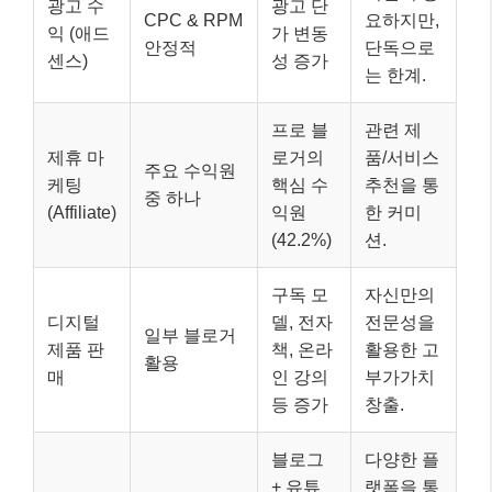
광고 수
광고 단
CPC & RPM
요하지만,
익 (애드
가 변동
안정적
단독으로
센스)
성 증가
는 한계.
프로 블
관련 제
제휴 마
로거의
품/서비스
주요 수익원
케팅
핵심 수
추천을 통
중 하나
(Affiliate)
익원
한 커미
(42.2%)
션.
구독 모
자신만의
디지털
델, 전자
전문성을
일부 블로거
제품 판
책, 온라
활용한 고
활용
매
인 강의
부가가치
등 증가
창출.
블로그
다양한 플
+ 유튜
랫폼을 통