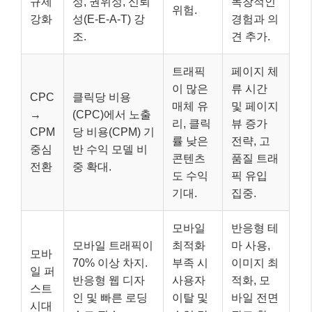
규제
성, 권위성, 신뢰
독창적인
위험.
강화
성(E-E-A-T) 강
경험과 의
조.
견 추가.
트래픽
페이지 체
이 많은
류 시간
CPC
클릭당 비용
매체 유
및 페이지
→
(CPC)에서 노출
리, 클릭
뷰 증가
CPM
당 비용(CPM) 기
률 낮은
전략, 고
중심
반 수익 모델 비
콘텐츠
품질 트래
전환
중 확대.
도 수익
픽 유입
기대.
집중.
모바일
반응형 테
모바일 트래픽이
최적화
마 사용,
모바
70% 이상 차지.
부족 시
이미지 최
일 퍼
반응형 웹 디자
사용자
적화, 모
스트
인 및 빠른 로딩
이탈 및
바일 전면
시대