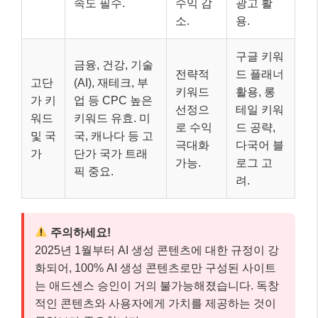
속도 필수.
수익 감
광고 활
소.
용.
구글 키워
금융, 건강, 기술
전략적
드 플래너
고단
(AI), 재테크, 부
키워드
활용, 롱
가 키
업 등 CPC 높은
선정으
테일 키워
워드
키워드 유효. 미
로 수익
드 공략,
및 국
국, 캐나다 등 고
극대화
다국어 블
가
단가 국가 트래
가능.
로그 고
픽 중요.
려.
주의하세요!
2025년 1월부터 AI 생성 콘텐츠에 대한 규정이 강
화되어, 100% AI 생성 콘텐츠로만 구성된 사이트
는 애드센스 승인이 거의 불가능해졌습니다. 독창
적인 콘텐츠와 사용자에게 가치를 제공하는 것이