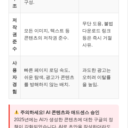
구성.
조
저
무단 도용, 불법
작
모든 이미지, 텍스트 등
다운로드 링크
권
콘텐츠의 저작권 준수.
등은 즉시 거절
준
사유.
수
사
용
빠른 페이지 로딩 속도,
과도한 광고는
자
쉬운 탐색, 광고가 콘텐츠
오히려 이탈률
경
를 방해하지 않는 배치.
을 높임.
험
주의하세요! AI 콘텐츠와 애드센스 승인
2025년에는 AI가 생성한 콘텐츠에 대한 구글의 정
책이 강화되었습니다. AI로 초안을 작성하더라도