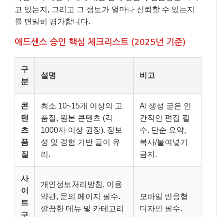
고 있는지, 그리고 그 정보가 얼마나 신뢰할 수 있는지
를 면밀히 평가합니다.
애드센스 승인 핵심 체크리스트 (2025년 기준)
구
설명
비고
분
콘
최소 10~15개 이상의 고
AI 생성 글은 인
텐
품질, 원본 콘텐츠 (각
간적인 편집 필
츠
1000자 이상 권장). 정보
수. 단순 요약,
품
성 및 경험 기반 글이 유
복사/붙여넣기
질
리.
금지.
사
개인정보처리방침, 이용
이
약관, 문의 페이지 필수.
모바일 반응형
트
깔끔한 메뉴 및 카테고리
디자인 필수.
구