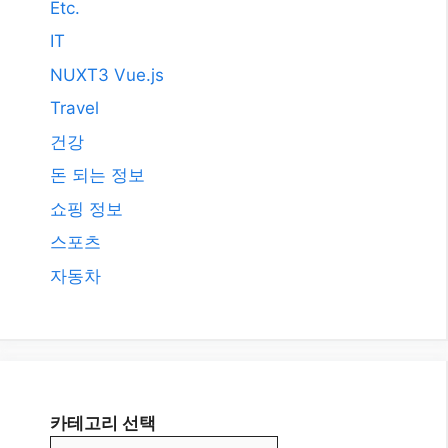
카테고리 선택
© BLOGTOP10.COM • Hosted by
QHOST365.COM