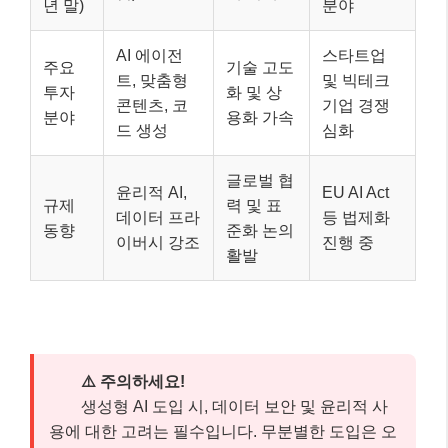
년 말)
분야
AI 에이전
스타트업
주요
기술 고도
트, 맞춤형
및 빅테크
투자
화 및 상
콘텐츠, 코
기업 경쟁
분야
용화 가속
드 생성
심화
글로벌 협
윤리적 AI,
EU AI Act
규제
력 및 표
데이터 프라
등 법제화
동향
준화 논의
이버시 강조
진행 중
활발
⚠️ 주의하세요!
생성형 AI 도입 시, 데이터 보안 및 윤리적 사
용에 대한 고려는 필수입니다. 무분별한 도입은 오