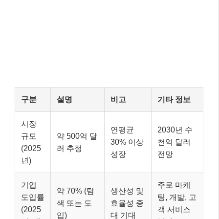
구분
설명
비고
기타 정보
시장
연평균
2030년 수
규모
약 500억 달
30% 이상
천억 달러
(2025
러 추정
성장
전망
년)
기업
주로 마케
약 70% (탐
생산성 및
도입률
팅, 개발, 고
색 또는 도
효율성 증
(2025
객 서비스
입)
대 기대