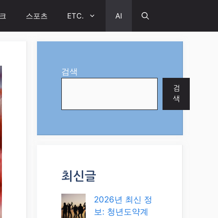
크
스포츠
ETC.
AI
검색
검
색
최신글
2026년 최신 정
보: 청년도약계