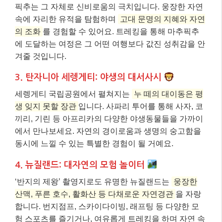
픽추는 그 자체로 신비로움의 극치입니다. 웅장한 자연
속에 자리한 유적을 탐험하며
고대 문명의 지혜와 자연
의 조화
를 경험할 수 있어요. 트레킹을 통해 마추픽추
에 도달하는 여정은 그 어떤 여행보다 값진 성취감을 안
겨줄 것입니다.
3. 탄자니아 세렝게티: 야생의 대서사시
세렝게티 국립공원에서 펼쳐지는
누 떼의 대이동은 평
생 잊지 못할 장관
입니다. 사파리 투어를 통해 사자, 코
끼리, 기린 등 아프리카의 다양한 야생동물들을 가까이
에서 만나보세요. 자연의 경이로움과 생명의 숭고함을
동시에 느낄 수 있는 특별한 경험이 될 거예요.
4. 뉴질랜드: 대자연의 모험 놀이터
‘반지의 제왕’ 촬영지로도 유명한 뉴질랜드는
웅장한
산맥, 푸른 호수, 활화산 등 다채로운 자연경관
을 자랑
합니다. 번지점프, 스카이다이빙, 래프팅 등 다양한 모
험 스포츠를 즐기거나, 여유롭게 트레킹을 하며 자연 속