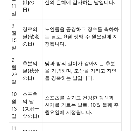
(山の
산의 은혜에 감사하는 날입니다.
11
日)
일
9
경로의
노인들을 공경하고 장수를 축하하
월
날(敬老
는 날로, 9월 셋째 주 월요일에 지
15
の日)
정됩니다.
일
9
추분의
낮과 밤의 길이가 같아지는 추분
월
날(秋分
을 기념하며, 조상을 기리고 자연
23
の日)
을 경축하는 날입니다.
일
10
스포츠
스포츠를 즐기고 건강한 정신과
월
의 날
신체를 기르는 날로, 10월 둘째 주
13
(スポー
월요일에 지정됩니다.
일
ツの日)
11