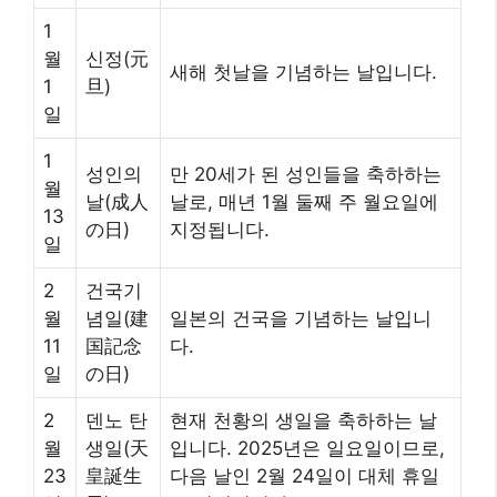
1
월
신정(元
새해 첫날을 기념하는 날입니다.
1
旦)
일
1
성인의
만 20세가 된 성인들을 축하하는
월
날(成人
날로, 매년 1월 둘째 주 월요일에
13
の日)
지정됩니다.
일
2
건국기
월
념일(建
일본의 건국을 기념하는 날입니
11
国記念
다.
일
の日)
2
덴노 탄
현재 천황의 생일을 축하하는 날
월
생일(天
입니다. 2025년은 일요일이므로,
23
皇誕生
다음 날인 2월 24일이 대체 휴일