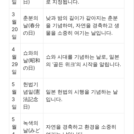
일
日)
로 지정됩니다.
3
춘분의
낮과 밤의 길이가 같아지는 춘분
월
날(春分
을 기념하며, 자연을 경축하고 생
20
の日)
물을 소중히 여기는 날입니다.
일
4
쇼와의
월
쇼와 시대를 기념하는 날로, 일본
날(昭和
29
의 ‘골든 위크’의 시작을 알립니다.
の日)
일
5
헌법기
월
념일(憲
일본 헌법의 시행을 기념하는 날
3
法記念
입니다.
일
日)
5
녹색의
월
자연을 경축하고 환경을 소중히
날(みど