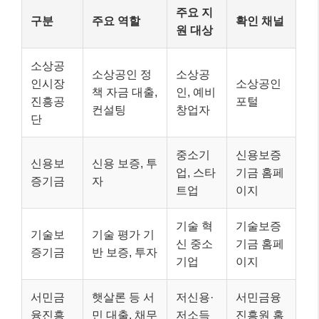
주요 지
구분
주요 역할
확인 채널
원 대상
소상공
소상공인 정
소상공
인시장
소상공인
책 자금 대출,
인, 예비
진흥공
포털
컨설팅
창업자
단
중소기
신용보증
신용보
신용 보증, 투
업, 스타
기금 홈페
증기금
자
트업
이지
기술 혁
기술보증
기술보
기술 평가 기
신 중소
기금 홈페
증기금
반 보증, 투자
기업
이지
서민금
햇살론 등 서
저신용·
서민금융
융진흥
민 대출, 채무
저소득
진흥원 홈