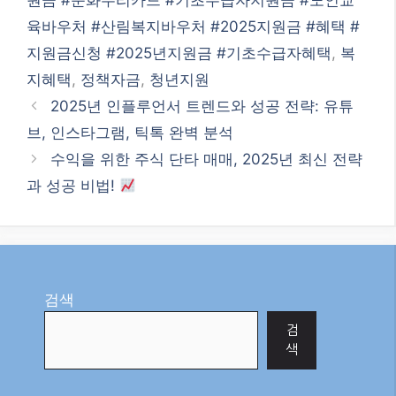
원금 #문화우리카드 #기초수급자지원금 #노인교
육바우처 #산림복지바우처 #2025지원금 #혜택 #
지원금신청 #2025년지원금 #기초수급자혜택
,
복
지혜택
,
정책자금
,
청년지원
2025년 인플루언서 트렌드와 성공 전략: 유튜
브, 인스타그램, 틱톡 완벽 분석
수익을 위한 주식 단타 매매, 2025년 최신 전략
과 성공 비법!
검색
검
색