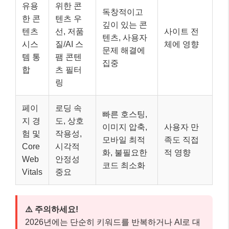
유용
위한 콘
독창적이고
한 콘
텐츠 우
깊이 있는 콘
텐츠
선, 저품
사이트 전
텐츠, 사용자
시스
질/AI 스
체에 영향
문제 해결에
템 통
팸 콘텐
집중
합
츠 필터
링
페이
로딩 속
빠른 호스팅,
지 경
도, 상호
이미지 압축,
사용자 만
험 및
작용성,
모바일 최적
족도 직접
Core
시각적
화, 불필요한
적 영향
Web
안정성
코드 최소화
Vitals
중요
⚠️ 주의하세요!
2026년에는 단순히 키워드를 반복하거나 AI로 대