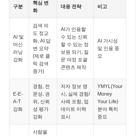
핵심 변
구분
대응 전략
비고
화
검색 의
AI가 인용할
도 정교
AI 및
수 있는 신뢰
화, AI 답
AI 가시성
머신
할 수 있는 정
변 요약
및 인용 중
러닝
보원 되기, 질
(제로 클
요
강화
문 여정 포괄
릭 검색
콘텐츠 제작
증가)
경험, 전
저자 정보 명
YMYL(Your
E-E-
문성, 권
시, 실제 경험/
Money
A-T
위, 신뢰
사례 포함, 업
Your Life)
강화
성 평가
데이트 이력
분야 특히
강화
표시
중요
사람을