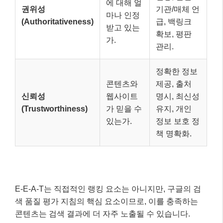
에 대해 얼
권위성
기관/매체 언
마나 인정
(Authoritativeness)
급, 백링크
받고 있는
확보, 평판
가.
관리.
정확한 정보
콘텐츠와
제공, 출처
신뢰성
웹사이트
명시, 최신성
(Trustworthiness)
가 믿을 수
유지, 개인
있는가.
정보 보호 정
책 명확화.