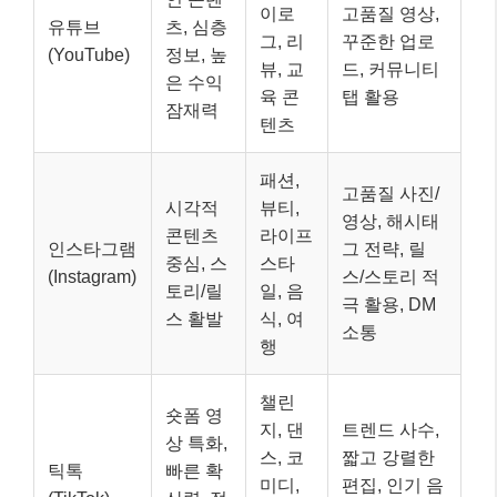
이로
고품질 영상,
유튜브
츠, 심층
그, 리
꾸준한 업로
(YouTube)
정보, 높
뷰, 교
드, 커뮤니티
은 수익
육 콘
탭 활용
잠재력
텐츠
패션,
고품질 사진/
시각적
뷰티,
영상, 해시태
콘텐츠
라이프
인스타그램
그 전략, 릴
중심, 스
스타
(Instagram)
스/스토리 적
토리/릴
일, 음
극 활용, DM
스 활발
식, 여
소통
행
챌린
숏폼 영
지, 댄
트렌드 사수,
상 특화,
스, 코
짧고 강렬한
틱톡
빠른 확
미디,
편집, 인기 음