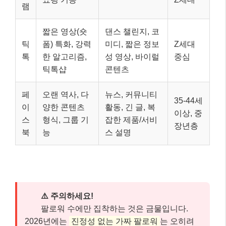
램
짧은 영상(숏
댄스 챌린지, 코
틱
폼) 특화, 강력
미디, 짧은 정보
Z세대
톡
한 알고리즘,
성 영상, 바이럴
중심
틱톡샵
콘텐츠
페
오랜 역사, 다
뉴스, 커뮤니티
35-44세
이
양한 콘텐츠
활동, 긴 글, 복
이상, 중
스
형식, 그룹 기
잡한 제품/서비
장년층
북
능
스 설명
⚠️ 주의하세요!
팔로워 수에만 집착하는 것은 금물입니다.
2026년에는
진정성 없는 가짜 팔로워
는 오히려