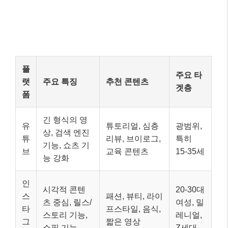
플
주요 타
랫
주요 특징
추천 콘텐츠
겟층
폼
긴 형식의 영
유
튜토리얼, 심층
광범위,
상, 검색 엔진
튜
리뷰, 브이로그,
특히
기능, 쇼츠 기
브
교육 콘텐츠
15-35세
능 강화
인
시각적 콘텐
20-30대
스
패션, 뷰티, 라이
츠 중심, 릴스/
여성, 밀
타
프스타일, 음식,
스토리 기능,
레니얼,
그
짧은 영상
쇼핑 기능
Z세대