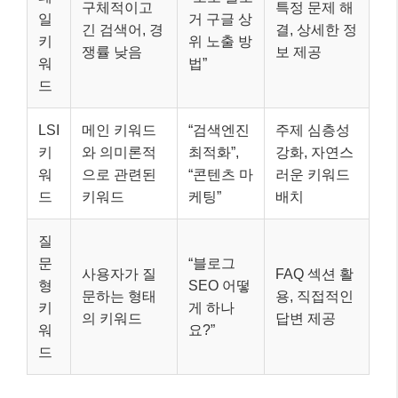
구체적이고
특정 문제 해
일
거 구글 상
긴 검색어, 경
결, 상세한 정
키
위 노출 방
쟁률 낮음
보 제공
워
법”
드
LSI
메인 키워드
“검색엔진
주제 심층성
키
와 의미론적
최적화”,
강화, 자연스
워
으로 관련된
“콘텐츠 마
러운 키워드
드
키워드
케팅”
배치
질
문
“블로그
사용자가 질
FAQ 섹션 활
형
SEO 어떻
문하는 형태
용, 직접적인
키
게 하나
의 키워드
답변 제공
워
요?”
드