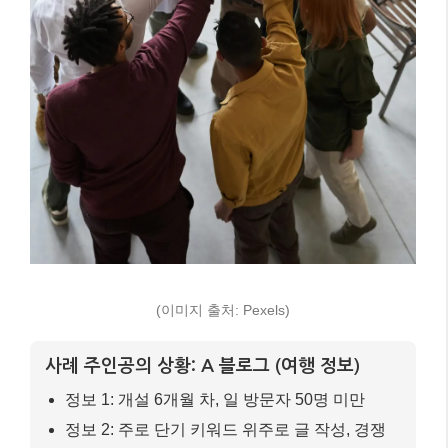
(이미지 출처: Pexels)
사례 주인공의 상황: A 블로그 (여행 정보)
정보 1: 개설 6개월 차, 일 방문자 50명 미만
정보 2: 주로 단기 키워드 위주로 글 작성, 경쟁
이 치열한 분야
정보 3: 모바일 최적화 미흡, 페이지 로딩 속도
느림
개선 과정
1) 첫 번째 단계:
롱테일 키워드 중심의 콘텐츠 전
략으로 전환
. “제주도 혼자 여행 3박 4일 코스”, “서
울 근교 당일치기 드라이브 코스 추천” 등 구체적인
사용자 의도를 파악하여 글 작성.
2) 두 번째 단계:
E-E-A-T 강화
. 실제 여행 경험을