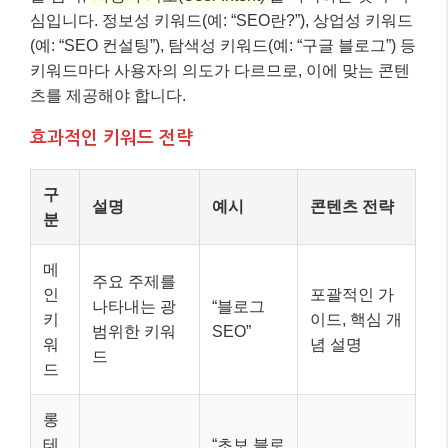
심입니다. 정보성 키워드(예: “SEO란?”), 상업성 키워드
(예: “SEO 컨설팅”), 탐색성 키워드(예: “구글 블로그”) 등
키워드마다 사용자의 의도가 다르므로, 이에 맞는 콘텐
츠를 제공해야 합니다.
효과적인 키워드 전략
구
설명
예시
콘텐츠 전략
분
메
주요 주제를
인
포괄적인 가
나타내는 광
“블로그
키
이드, 핵심 개
범위한 키워
SEO”
워
념 설명
드
드
롱
테
“초보 블로