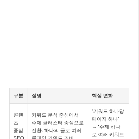
구분
설명
핵심 변화
‘키워드 하나당
콘텐
키워드 분석 중심에서
페이지 하나’
츠
주제 클러스터 중심으로
→ ‘주제 하나
중심
전환. 하나의 글로 여러
로 여러 키워드
SEO
롱테일 키워드 커버.
커버’
구글 디스커버 등 숨겨
발견
진 채널을 통한 트래픽
기존 SEO보다
성
확보. 일반 검색 결과 상
높은 트래픽 잠
중심
위 노출에도 긍정적 영
재력
SEO
향.
브랜
드
백링크보다 브랜드 언급
링크 없는 브랜