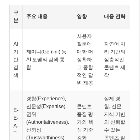
구
주요 내용
영향
대응 전략
분
사용자
AI
질문에
자연어 처
기
제미니(Gemini) 등
대한 더
리 기반의
반
AI 모델의 검색 통
정확하
심층적인
검
합
고 종합
콘텐츠 제
색
적인 답
작
변 제공
경험(Experience),
실제 경
전문성(Expertise),
콘텐츠
험, 전문
E-
권위
품질 평
지식 기반
E-
(Authoritativeness),
가의 핵
의 신뢰할
A-
신뢰성
심 기준
수 있는
T
(Trustworthiness)
강화
콘텐츠 발