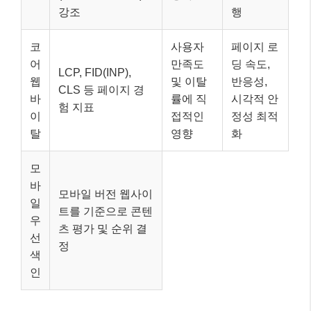
강조
행
코
사용자
페이지 로
어
만족도
딩 속도,
LCP, FID(INP),
웹
및 이탈
반응성,
CLS 등 페이지 경
바
률에 직
시각적 안
험 지표
이
접적인
정성 최적
탈
영향
화
모
바
모바일 버전 웹사이
일
트를 기준으로 콘텐
우
츠 평가 및 순위 결
선
정
색
인