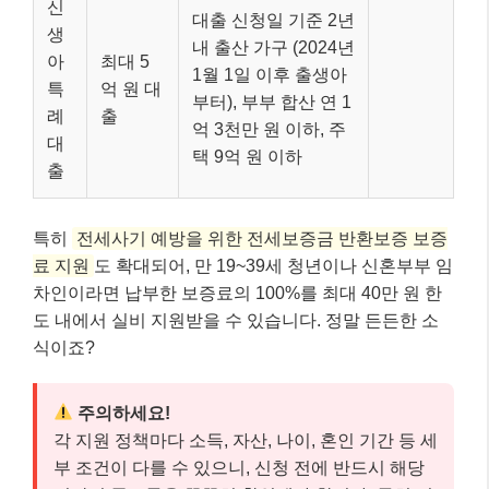
신
대출 신청일 기준 2년
생
내 출산 가구 (2024년
아
최대 5
1월 1일 이후 출생아
특
억 원 대
부터), 부부 합산 연 1
례
출
억 3천만 원 이하, 주
대
택 9억 원 이하
출
특히
전세사기 예방을 위한 전세보증금 반환보증 보증
료 지원
도 확대되어, 만 19~39세 청년이나 신혼부부 임
차인이라면 납부한 보증료의 100%를 최대 40만 원 한
도 내에서 실비 지원받을 수 있습니다. 정말 든든한 소
식이죠?
주의하세요!
각 지원 정책마다 소득, 자산, 나이, 혼인 기간 등 세
부 조건이 다를 수 있으니, 신청 전에 반드시 해당