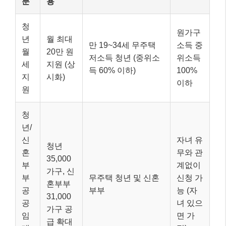
분
용
청
원가구
년
월 최대
만 19~34세 무주택
소득 중
월
20만 원
저소득 청년 (중위소
위소득
세
지원 (상
득 60% 이하)
100%
지
시화)
이하
원
청
년/
신
자녀 유
청년
혼
무와 관
35,000
부
계없이
가구, 신
부
무주택 청년 및 신혼
신청 가
혼부부
공
부부
능 (자
31,000
공
녀 있으
가구 공
임
면 가
급 확대