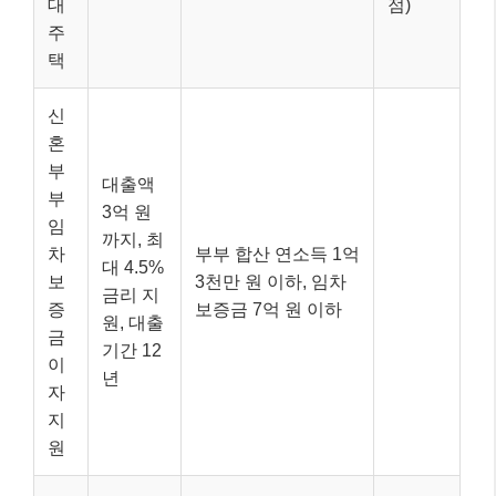
대
점)
주
택
신
혼
부
대출액
부
3억 원
임
까지, 최
차
부부 합산 연소득 1억
대 4.5%
보
3천만 원 이하, 임차
금리 지
증
보증금 7억 원 이하
원, 대출
금
기간 12
이
년
자
지
원