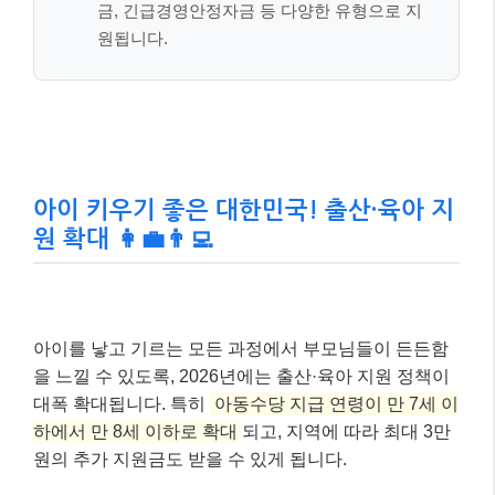
가
능!]
청년
월세
특별
지원
이
2026
년부
터 상
시 신
청으
로 전
환
되
어,
월 최
대 20
만원