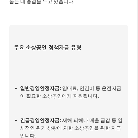
부모급여도 증액되어 0세(0~11개월)는 월 120만원, 1
세(12~23개월)는 월 70만원으로 상향
됩니다. 육아휴직
급여 상한액도 인상되어, 맞벌이 부부가 모두 육아휴직
을 사용할 경우 첫 6개월간 월 최대 450만원까지 지원
받을 수 있습니다.
📌 알아두세요!
중소기업 근로자가 자녀 돌봄을 위해 출근 시
간을 1시간 늦춰도 임금이 깎이지 않도록 사업주
에게 월 30만원을 지원하는
‘육아기 10시 출근
제’
가 신설되어 일과 가정의 양립을 돕습니다.