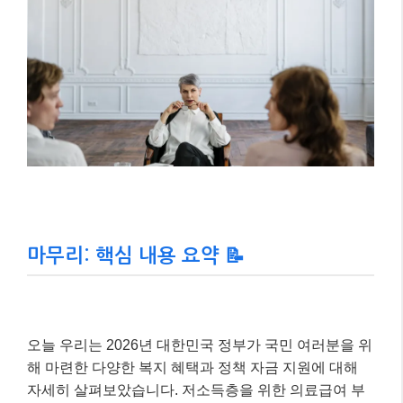
과 결혼 초기 부담 경감에 초점을 맞춘 정책들이 눈에
띄네요.
먼저,
신혼부부 공공임대 주택 공급이 기존 2만 8천 가
구에서 3만 1천 가구로 3천 가구 확대
됩니다. 임대단지
내에는 육아 친화 플랫폼 10개소가 새로 설치될 예정이
라고 하니, 아이와 함께하는 미래를 꿈꾸는 신혼부부에
게는 정말 좋은 소식이죠.
주택 구입을 위한 금융 지원도 강화됩니다.
신혼부부
전용 주택구입자금 대출
은 부부합산 연소득 8.5천만원
이하, 순자산가액 5.11억원 이하 무주택 세대주 신혼부
부에게 연 2.55%~3.85%의 금리로 최대 3.2억원까지 지
원됩니다. 또한,
신생아 특례 대출
도 신혼부부에게 유
리한 조건으로 제공될 예정입니다.