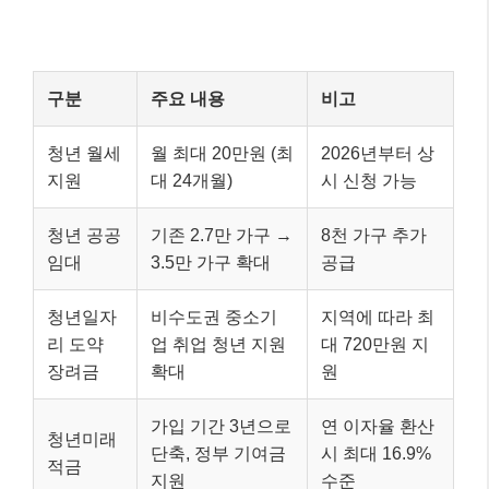
구분
주요 내용
비고
청년 월세
월 최대 20만원 (최
2026년부터 상
지원
대 24개월)
시 신청 가능
청년 공공
기존 2.7만 가구 →
8천 가구 추가
임대
3.5만 가구 확대
공급
청년일자
비수도권 중소기
지역에 따라 최
리 도약
업 취업 청년 지원
대 720만원 지
장려금
확대
원
가입 기간 3년으로
연 이자율 환산
청년미래
단축, 정부 기여금
시 최대 16.9%
적금
지원
수준