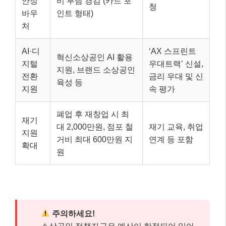
안정
비 부담 경감 (카드 포
청
바우
인트 형태)
처
AI·디
‘AX 스프린트
혁신소상공인 AI 활용
지털
우대트랙’ 신설,
지원, 브랜드 소상공인
전환
금리 우대 및 신
육성 등
지원
속 평가
폐업 후 재창업 시 최
재기
대 2,000만원, 점포 철
재기 교육, 취업
지원
거비 최대 600만원 지
연계 등 포함
확대
원
주의하세요!