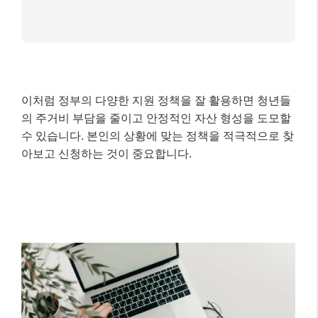
2026년 정부 지원 핵심 요약
청년 자산 형성:
청년미래적금 신설 (3년 만
기, 정부 기여금, 비과세)
로 목돈 마련 기회 확대.
소상공인 지원 강화:
역대 최대 예산 (5.4조
원), AI·디지털 전환 집중 지원
및 경영안정 바우처 도입.