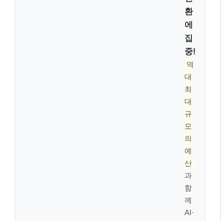
모두를 위한 따뜻한 변화, 2026년 일반
복지 및 저소득층 지원
2026년은 전 국민의 삶의 질 향상을 위한 다양한 복지
정책이 시행되거나 확대됩니다. 특히
기준 중위소득 인
상
은 생계급여, 의료급여 등 기초생활보장 수급자의 최
저생활 보장 수준을 크게 향상시킬 것입니다. 4인 가구
기준 월 최대 생계급여액은 2,078,316원으로 오르게 됩
니다.
또한, 2026년 3월부터는
4~5세 무상교육이 전면 확대
되어 학부모들의 교육비 부담을 덜어줍니다. 공립유치