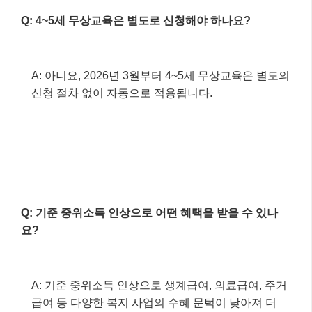
2026년 대한민국, 놓치지
말아야 할 최신 정부 지원
복지 혜택과 정책 자금!
3월 6, 2026
"AI"에서
Categories
AI
Tags
2026 정부지원
,
2026년 복지혜택
,
SME
support
,
정책자금
,
청년지원
2026년, 마이크로 인플루언서로 성공하는 법:
숏폼과 AI 활용 전략
2026년 청년 주거 안정 월세 지원 사업: 내 집