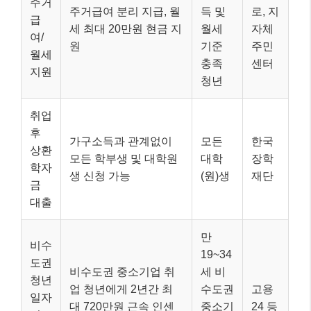
주거
주거급여 분리 지급, 월
득 및
로, 지
급
세 최대 20만원 현금 지
월세
자체
여/
원
기준
주민
월세
충족
센터
지원
청년
취업
후
가구소득과 관계없이
모든
한국
상환
모든 학부생 및 대학원
대학
장학
학자
생 신청 가능
(원)생
재단
금
대출
만
비수
19~34
도권
비수도권 중소기업 취
세 비
청년
업 청년에게 2년간 최
수도권
고용
일자
대 720만원 근속 인센
중소기
24 등