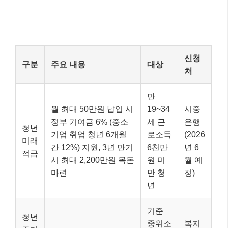
신청
구분
주요 내용
대상
처
만
월 최대 50만원 납입 시
19~34
시중
정부 기여금 6% (중소
세 근
은행
청년
기업 취업 청년 6개월
로소득
(2026
미래
간 12%) 지원, 3년 만기
6천만
년 6
적금
시 최대 2,200만원 목돈
원 미
월 예
마련
만 청
정)
년
기준
청년
중위소
복지