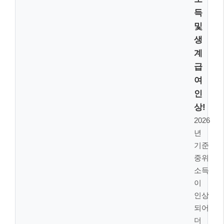
청년 근로소득 추가공제 대상 및 금액 확
✅
대!
34세 이하 청년이라면 추가 공제액이 60만 원
으로 늘어나
자립에 큰 도움이 될 거예요.
긴급복지지원금 인상 및 위기 사유 확
✅
대!
갑작스러운 위기에 처했을 때 받을 수 있는 긴
급생계지원금도 인상되고, 지원받을 수 있는
위기 사유가 넓어졌습니다.
위기 상황에 든든한 버팀목, 긴급복지지
원 강화! 🆘
예상치 못한 위기 상황은 누구에게나 찾아올 수 있습니
다. 이때 정부의 긴급복지지원은 든든한 버팀목이 되어