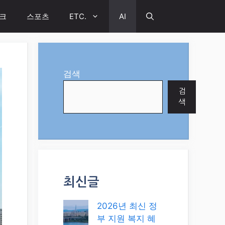
크
스포츠
ETC.
AI
검색
검
색
최신글
2026년 최신 정
부 지원 복지 혜