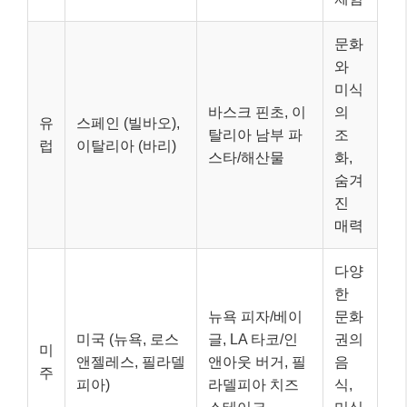
문화
와
미식
바스크 핀초, 이
의
유
스페인 (빌바오),
탈리아 남부 파
조
럽
이탈리아 (바리)
스타/해산물
화,
숨겨
진
매력
다양
한
뉴욕 피자/베이
문화
미국 (뉴욕, 로스
글, LA 타코/인
권의
미
앤젤레스, 필라델
앤아웃 버거, 필
음
주
피아)
라델피아 치즈
식,