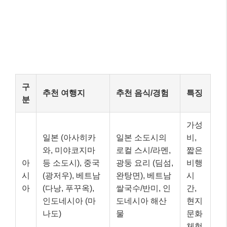
구
추천 여행지
추천 음식/경험
특징
분
가성
일본 (아사히카
일본 소도시의
비,
와, 미야코지마
로컬 스시/라멘,
짧은
아
등 소도시), 중국
광둥 요리 (딤섬,
비행
시
(광저우), 베트남
완탕면), 베트남
시
아
(다낭, 푸꾸옥),
쌀국수/반미, 인
간,
인도네시아 (마
도네시아 해산
현지
나도)
물
문화
체험