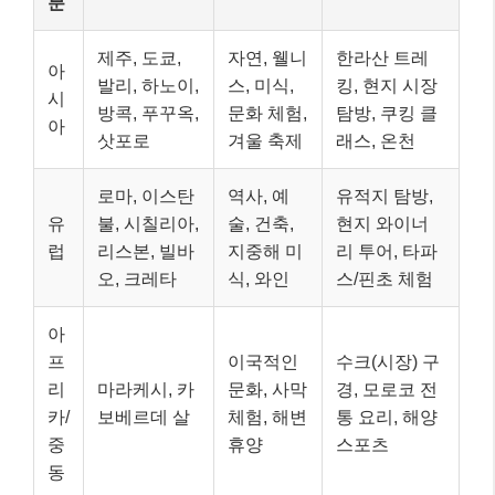
분
제주, 도쿄,
자연, 웰니
한라산 트레
아
발리, 하노이,
스, 미식,
킹, 현지 시장
시
방콕, 푸꾸옥,
문화 체험,
탐방, 쿠킹 클
아
삿포로
겨울 축제
래스, 온천
로마, 이스탄
역사, 예
유적지 탐방,
유
불, 시칠리아,
술, 건축,
현지 와이너
럽
리스본, 빌바
지중해 미
리 투어, 타파
오, 크레타
식, 와인
스/핀초 체험
아
프
이국적인
수크(시장) 구
리
마라케시, 카
문화, 사막
경, 모로코 전
카/
보베르데 살
체험, 해변
통 요리, 해양
중
휴양
스포츠
동