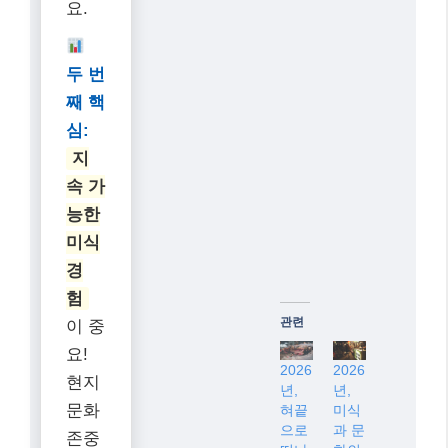
요.
두 번
째 핵
심:
지
속 가
능한
미식
경
험
관련
이 중
요!
2026
2026
현지
년,
년,
문화
혀끝
미식
으로
과 문
존중