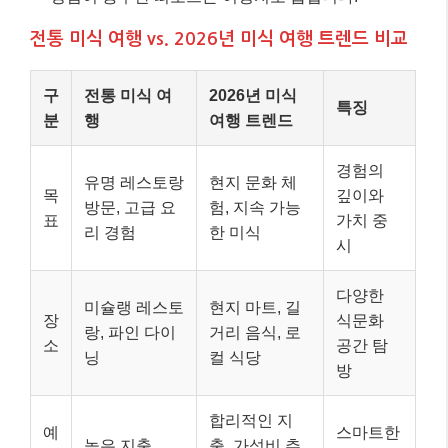
전통 미식 여행 vs. 2026년 미식 여행 트렌드 비교
구
전통 미식 여
2026년 미식
특징
분
행
여행 트렌드
경험의
유명 레스토랑
현지 문화 체
목
깊이와
방문, 고급 요
험, 지속 가능
표
가치 중
리 경험
한 미식
시
다양한
미슐랭 레스토
현지 마트, 길
장
식문화
랑, 파인 다이
거리 음식, 로
소
공간 탐
닝
컬 식당
방
합리적인 지
예
스마트한
높은 지출
출, 가성비 추