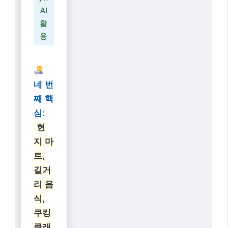
AI
활
용
네 번
째 핵
심:
현
지 마
트,
길거
리 음
식,
쿠킹
클래