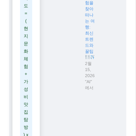
험을
도
찾아
=
떠나
(
는 여
행:
현
최신
지
트렌
문
드와
화
꿀팁
체
2월
험
15,
+
2026
가
"AI"
에서
성
비
맛
집
탐
방
) x