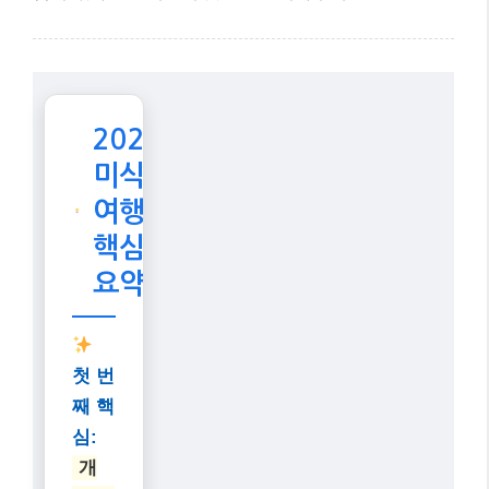
2026
미식
여행
핵심
요약
첫 번
째 핵
심:
개