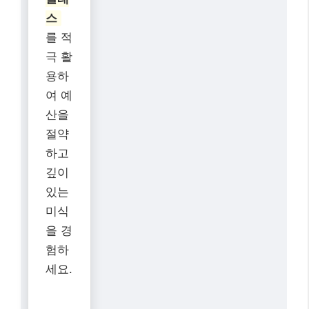
스
를 적
극 활
용하
여 예
산을
절약
하고
깊이
있는
미식
을 경
험하
세요.