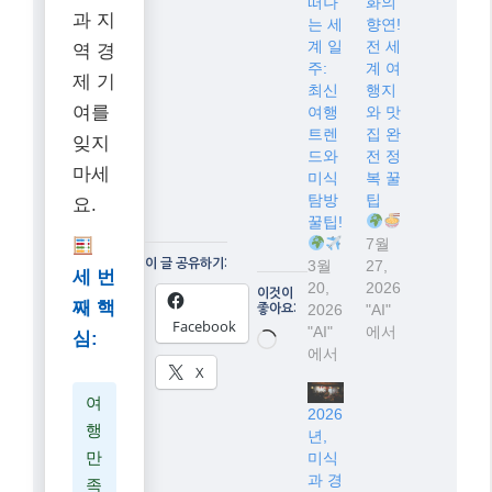
떠나
화의
과 지
는 세
향연!
계 일
전 세
역 경
주:
계 여
제 기
최신
행지
여를
여행
와 맛
트렌
집 완
잊지
드와
전 정
마세
미식
복 꿀
탐방
팁
요.
꿀팁!
7월
이 글 공유하기:
3월
27,
세 번
20,
2026
이것이
째 핵
2026
"AI"
좋아요:
Facebook
"AI"
에서
심:
로
에서
드
X
중...
여
2026
행
년,
만
미식
과 경
족