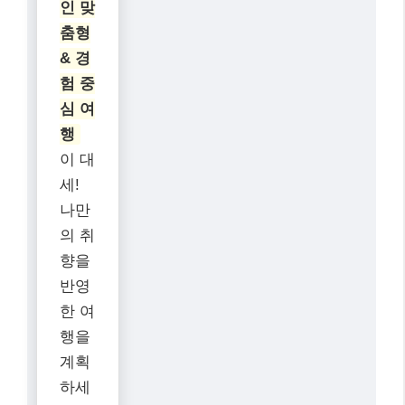
인 맞
춤형
& 경
험 중
심 여
행
이 대
세!
나만
의 취
향을
반영
한 여
행을
계획
하세