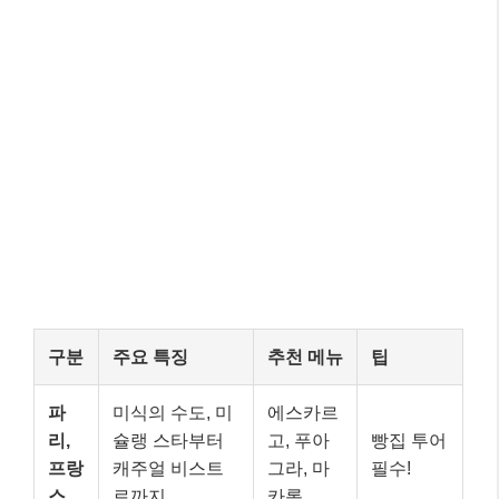
구분
주요 특징
추천 메뉴
팁
파
미식의 수도, 미
에스카르
리,
슐랭 스타부터
고, 푸아
빵집 투어
프랑
캐주얼 비스트
그라, 마
필수!
스
로까지
카롱