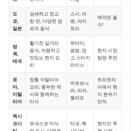
도
섬세하고 정교
스시, 라
예약은 필
쿄,
한 맛, 다양한 장
멘, 야키
수!
일본
르의 음식
토리
활기찬 길거리
팟타이,
방
음식, 저렴하고
쏨땀, 망
현지 시장
콕,
맛있는 현지 요
고 스티키
탐방 추천
태국
리
라이스
로
정통 이탈리아
트라토리
까르보나
마,
요리, 풍부한 역
아에서 현
라, 피자,
이탈
사와 함께하는
지 분위기
젤라또
리아
미식
만끽
멕시
코시
유네스코 미식
타코, 퀘
현지인 추
티,
의 도시, 다채로
사디아,
천 시장