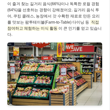
맛의 트렌드 또한 변화하고 있는데요, 미슐랭 가이드에
따르면 2026년에는
‘쓴맛(bitterness)’과 ‘감칠맛
(umami)’, ‘발효’
, 그리고 ‘불을 이용한 요리(cooking
over fire)’가 주목받고 있다고 합니다. 태국 미슐랭 가이
드에서 빕구르망(Bib Gourmand)에 선정된 137개 레스
토랑이 주목받고 있으며, 플로리다도 해산물 요리를 중
심으로 새로운 미식 중심지로 떠오르고 있어요. 동남아
시아, 중국, 태국 등 아시아 지역은 전통과 혁신이 조화
된 미식으로 전 세계 셰프들의 이목을 끌고 있다고 하
니, 아시아 미식 여행이 더욱 기대되네요!