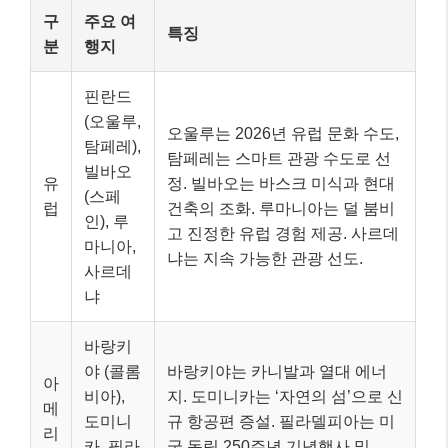
구
주요 여
특징
분
행지
핀란드
(오울루,
오울루는 2026년 유럽 문화 수도,
탐페레),
탐페레는 스마트 관광 수도로 선
빌바오
유
정. 빌바오는 바스크 미식과 현대
(스페
럽
건축의 조화. 루마니아는 덜 붐비
인), 루
고 진정한 유럽 경험 제공. 사르데
마니아,
냐는 지속 가능한 관광 선도.
사르데
냐
바랑키
야 (콜롬
바랑키야는 카니발과 열대 에너
아
비아),
지. 도미니카는 ‘자연의 섬’으로 신
메
도미니
규 항공편 증설. 필라델피아는 미
리
카, 필라
국 독립 250주년 기념행사 및