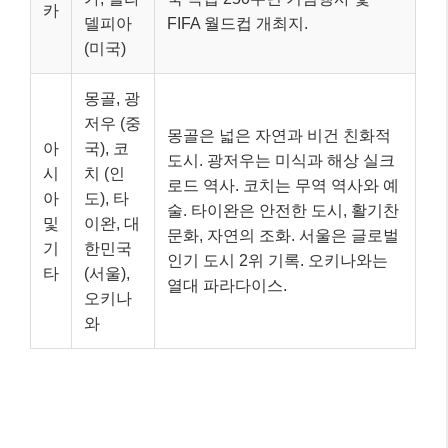
카
델피아
FIFA 월드컵 개최지.
(미국)
몽골, 광
저우 (중
몽골은 넓은 자연과 비건 친화적
아
국), 코
도시. 광저우는 미식과 해상 실크
시
치 (인
로드 역사. 코치는 무역 역사와 예
아
도), 타
술. 타이완은 안전한 도시, 활기찬
및
이완, 대
문화, 자연의 조화. 서울은 글로벌
기
한민국
인기 도시 2위 기록. 오키나와는
타
(서울),
열대 파라다이스.
오키나
와
특히
아시아 지역은 2026년 1분기 글로벌 여행자 사이
에서 높은 선호도
를 기록하며 핵심 축으로 자리 잡았습
니다. 가까운 일본의 경우, 혼잡한 대도시를 피해 마쓰