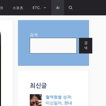
크
스포츠
ETC.
AI
검색
검
색
최신글
혈액형별 성격:
미신일까, 현대