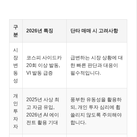
구
2026년 특징
단타 매매 시 고려사항
분
시
장
코스피 사이드카
급변하는 시장 상황에 대
변
20회 이상 발동,
한 빠른 판단과 대응이
동
VI 발동 급증
필수적입니다.
성
개
2025년 사상 최
풍부한 유동성을 활용하
인
고 자금 유입,
되, 개인 투자 심리에 휩
투
2026년 AI 에이
쓸리지 않도록 주의해야
자
전트 활용 기대
합니다.
자