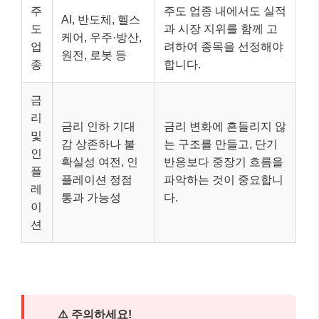
주
주도 업종 내에서도 실적
AI, 반도체, 헬스
도
과 시장 지위를 함께 고
케어, 우주·방산,
업
려하여 종목을 선정해야
원전, 로봇 등
종
합니다.
금
리
금리 인하 기대
금리 변화에 흔들리지 않
및
감 상존하나 불
는 구조를 만들고, 단기
인
확실성 여전, 인
반응보다 중장기 흐름을
플
플레이션 정점
파악하는 것이 중요합니
레
통과 가능성
다.
이
션
⚠️ 주의하세요!