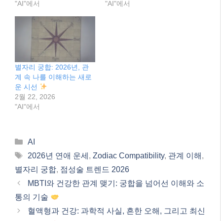
"AI"에서
"AI"에서
별자리 궁합: 2026년, 관
계 속 나를 이해하는 새로
운 시선
2월 22, 2026
"AI"에서
Categories
AI
Tags
2026년 연애 운세
,
Zodiac Compatibility
,
관계 이해
,
별자리 궁합
,
점성술 트렌드 2026
MBTI와 건강한 관계 맺기: 궁합을 넘어선 이해와 소
통의 기술
혈액형과 건강: 과학적 사실, 흔한 오해, 그리고 최신