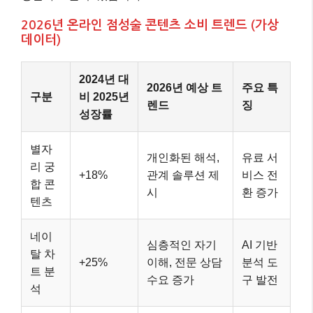
2026년 온라인 점성술 콘텐츠 소비 트렌드 (가상
데이터)
2024년 대
2026년 예상 트
주요 특
구분
비 2025년
렌드
징
성장률
별자
개인화된 해석,
유료 서
리 궁
+18%
관계 솔루션 제
비스 전
합 콘
시
환 증가
텐츠
네이
심층적인 자기
AI 기반
탈 차
+25%
이해, 전문 상담
분석 도
트 분
수요 증가
구 발전
석