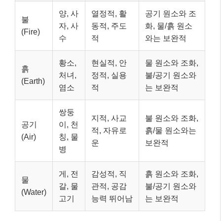
양, 사
열정적, 활
공기 원소와 조
불
자, 사
동적, 주도
화, 물/흙 원소
(Fire)
수
적
와는 보완적
황소,
현실적, 안
물 원소와 조화,
흙
처녀,
정적, 실용
불/공기 원소와
(Earth)
염소
적
는 보완적
쌍둥
지적, 사교
불 원소와 조화,
공기
이, 천
적, 자유로
흙/물 원소와는
(Air)
칭, 물
운
보완적
병
게, 전
감성적, 직
흙 원소와 조화,
물
갈, 물
관적, 공감
불/공기 원소와
(Water)
고기
능력 뛰어남
는 보완적