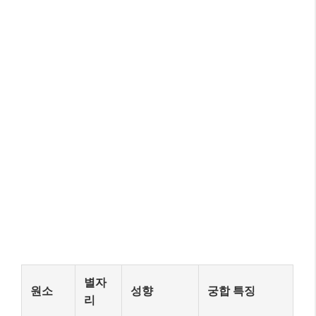
별자
원소
성향
궁합 특징
리